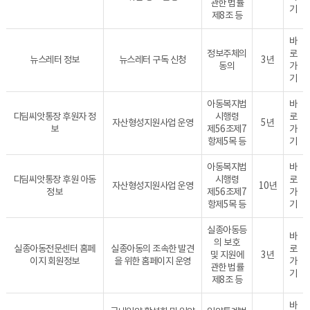
관한 법률
기
제8조 등
바
정보주체의
로
뉴스레터 정보
뉴스레터 구독 신청
3년
동의
가
기
아동복지법
바
디딤씨앗통장 후원자 정
시행령
로
자산형성지원사업 운영
5년
보
제56조제7
가
항제5목 등
기
아동복지법
바
디딤씨앗통장 후원 아동
시행령
로
자산형성지원사업 운영
10년
정보
제56조제7
가
항제5목 등
기
실종아동등
바
의 보호
실종아동전문센터 홈페
실종아동의 조속한 발견
로
및 지원에
3년
이지 회원정보
을 위한 홈페이지 운영
가
관한 법률
기
제8조 등
바