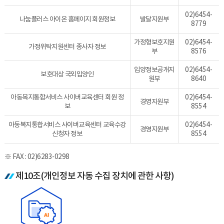
02)6454-
나눔플러스 아이온 홈페이지 회원정보
발달지원부
8779
가정형보호지원
02)6454-
가정위탁지원센터 종사자 정보
부
8576
입양정보공개지
02)6454-
보호대상 국외입양인
원부
8640
아동복지통합서비스 사이버교육센터 회원 정
02)6454-
경영지원부
보
8554
아동복지통합서비스 사이버교육센터 교육수강
02)6454-
경영지원부
신청자 정보
8554
※ FAX : 02)6283-0298
제10조(개인정보 자동 수집 장치에 관한 사항)