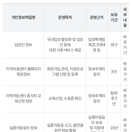
세
보유
부
개인정보파일명
운영목적
운영근거
기간
내
용
개
바
인
국내입양 활성화 및 입양
입양특례법
로
정
입양인 정보
인 등에
제21조제4
영구
가
보
대한 사후서비스 제공
항 등
기
보
호
바
지역아동센터 홈페이지
회원가입 관리, 지원프로
정보주체의
로
3년
회원정보
그램 신청 및 등록
동의
가
기
바
탈퇴
지역아동센터 종사자 교
정보주체의
로
교육신청, 수료증 확인
후 3
육신청 정보
동의
가
년
기
실종아동등
바
의 보호
실종아동등 신고, 발견을
로
실종아동등의 정보
및 지원에
10년
위한 정보 활용
가