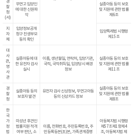
경
무연고 입양인
실종아동 등의 보호
찰
에 대한 신원파
및 지원에 관한 법률
청
악
제6조
(서)
지
입양정보공개
입양특례법 시행령
자
청구 친생부모
제15조
체
동의 확인
대
사
실종아동에 대
이름, 생년월일, 연락처, 입양기관,
실종아동 등의 보호
관,
한 유전자 검사
국적, 국적취득일, 입양당시 배경
및 지원에 관한 법률
영
실시
정보
제11조
사
관
경
실종아동 등의 보호
실종아동 등의
유전자 검사 신상정보, 무연고아동
찰
및 지원에 관한 법률
보호자 발견
등의 신상카드 정보
청
제8조
한
국
가
미성년 후견인
아동복지법 시행령
정
법률지원 적격
이름, 전화번호, 주민등록번호, 주
제57조제1항제4
법
여부 판단, 소
민등록등본(초)본, 가족관계증명
조, 아동복지법 제