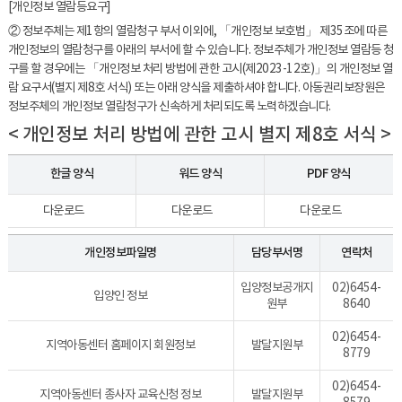
[개인정보 열람등요구]
② 정보주체는 제1항의 열람청구 부서 이외에, 「개인정보 보호법」 제35조에 따른
개인정보의 열람청구를 아래의 부서에 할 수 있습니다. 정보주체가 개인정보 열람등 청
구를 할 경우에는 「개인정보 처리 방법에 관한 고시(제2023-12호)」의 개인정보 열
람 요구서(별지 제8호 서식) 또는 아래 양식을 제출하셔야 합니다. 아동권리보장원은
정보주체의 개인정보 열람청구가 신속하게 처리되도록 노력하겠습니다.
< 개인정보 처리 방법에 관한 고시 별지 제8호 서식 >
한글 양식
워드 양식
PDF 양식
다운로드
다운로드
다운로드
개인정보파일명
담당부서명
연락처
입양정보공개지
02)6454-
입양인 정보
원부
8640
02)6454-
지역아동센터 홈페이지 회원정보
발달지원부
8779
02)6454-
지역아동센터 종사자 교육신청 정보
발달지원부