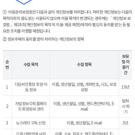
① 아동권리보장원은 다음과 같이 개인정보를 처리합니다. 처리한 개인정보는 다음의
목적이외의 용도로는 사용되지 않으며 이용 목적이 변경되는 경우에는「개인정보 보
호법」제18조(개인정보의 목적 외 이용·제공 제한)에 따라 별도의 동의를 받는 등 필
요한 조치를 이행할 예정입니다.
② 정보주체의 동의를 받아 처리하는 개인정보의 항목
보유
순
및 이
수집 목적
수집 항목
번
용기
간
디딤씨앗통장 후원 아
이름, 생년월일, 성별, 계좌번호, 시도, 보호
1
10년
동 정보
유형
탈퇴
자립정보 ON 홈페이
이름, 생년월일, 성별, 핸드폰(연락처), E-
2
시 파
지 회원정보 관리
mail
기
3
뉴스레터 구독 신청
이름, 생년월일, E-mail
3년
기관-대학연계 사업
이름, 소속, 집주소, 핸드폰(연락처), E-