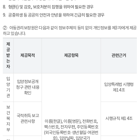
8. 형(刑) 및 감호, 보호처분의 집행을 위하여 필요한 경우
9. 공중위생 등 공공의 안전과 안녕을 위하여 긴급히 필요한 경우
② 아동권리보장원은 다음과 같이 정보주체의 동의 없이 개인정보를 제3자에게 제공
하고 있습니다.
제
공
받
제공목적
제공항목
관련근거
는
자
입
입양정보공개
양
입양특례법 시행령
청구 관련 내용
기
제14조
확인
관
보
건
국적취득 보고
복
시행규칙 제14조
관련사항
이름(한글), 이름(영문), 전화번호,
지
팩스번호, 전자우편, 주민등록번호
부
(외국인등록번호·생년월일·여권번
호), 입양날짜, 입양국가