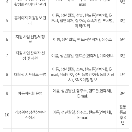
4
5년
활성화 참여대학 관리
mail
이름, 생년월일, 성별, 핸드폰(연락처), E-
홈페이지 회원정보 관
5
Mail, 집연락처, 집주소, 소속기관, 부서명,
3년
리
직책/직위
지원 사업 신청서 정
6
이름, 생년월일, 핸드폰(연락처), 집주소
5년
보
지원 사업 참여자 선
7
이름, 생년월일, 핸드폰(연락처), 계좌정보
3년
정 및 지원
이름, 생년월일, 소속, 핸드폰(연락처), E-
8
대학생 서포터즈 운영
mail, 계좌번호, 주민등록번호(활동비 지급
1년
시), SNS 계정 정보
이름, 생년월일, 집주소, 핸드폰(연락처),
9
아동위원회 운영
3년
E-mail
활동
가정위탁 정책참여단
이름, 생년월일, 집주소, 핸드폰(연락처),
종료
10
신청서
E-mail
후 3
년