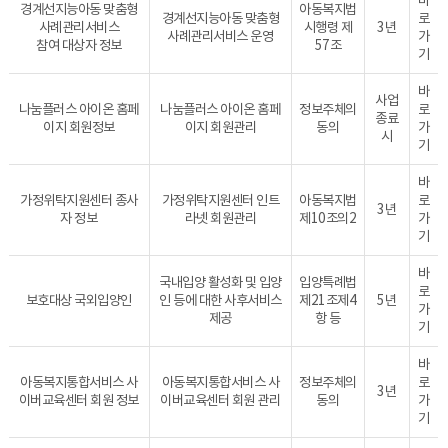
바
경계선지능아동 맞춤형
아동복지법
경계선지능아동 맞춤형
로
사례관리서비스
시행령 제
3년
사례관리서비스 운영
가
참여 대상자 정보
57조
기
바
사업
나눔플러스 아이온 홈페
나눔플러스 아이온 홈페
정보주체의
로
종료
이지 회원정보
이지 회원관리
동의
가
시
기
바
가정위탁지원센터 종사
가정위탁지원센터 인트
아동복지법
로
3년
자 정보
라넷 회원관리
제10조의2
가
기
바
국내입양 활성화 및 입양
입양특례법
로
보호대상 국외입양인
인 등에 대한 사후서비스
제21조제4
5년
가
제공
항 등
기
바
아동복지통합서비스 사
아동복지통합서비스 사
정보주체의
로
3년
이버교육센터 회원 정보
이버교육센터 회원 관리
동의
가
기