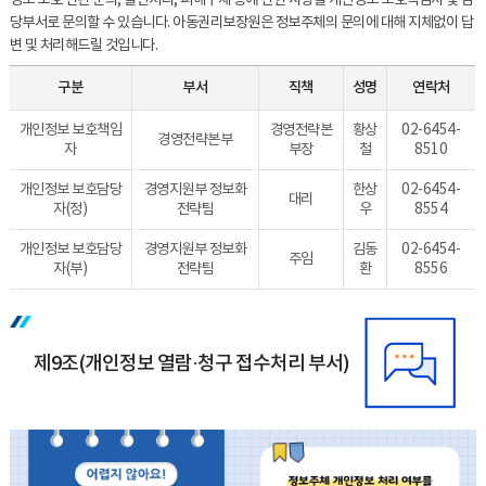
당부서로 문의할 수 있습니다. 아동권리보장원은 정보주체의 문의에 대해 지체없이 답
변 및 처리해드릴 것입니다.
구분
부서
직책
성명
연락처
개인정보 보호책임
경영전략본
황상
02-6454-
경영전략본부
자
부장
철
8510
개인정보 보호담당
경영지원부 정보화
한상
02-6454-
대리
자(정)
전략팀
우
8554
개인정보 보호담당
경영지원부 정보화
김동
02-6454-
주임
자(부)
전략팀
환
8556
제9조(개인정보 열람·청구 접수처리 부서)