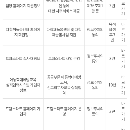
국내입양 활성화 및 입양
입양특례법
로
입양 홈페이지 회원정보
인 등에
제36조제1
3년
가
대한 사후서비스 제공
항 등
기
목적
바
다함께돌봄센터 홈페이
다함께돌봄센터 및 다함
정보주체의
달성
로
지 회원정보
께돌봄사업 지원
동의
후 3
가
년
기
바
정보주체의
로
드림스타트 종사자 정보
드림스타트 사업 운영
3년
동의
가
기
공공부문 아동학대예방
바
아동학대예방교육
교육,
정보주체의
로
실적입력시스템 가입자
10년
신고의무자교육 실적입
동의
가
정보
력
기
바
드림스타트 홈페이지 가
드림스타트 홈페이지 운
정보주체의
로
3년
입자
영
동의
가
기