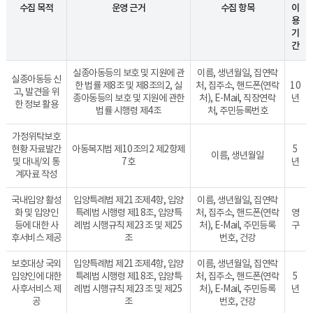
수집 목적
운영 근거
수집 항목
이
용
기
간
실종아동등의 보호 및 지원에 관
이름, 생년월일, 집연락
실종아동등 신
한 법률 제8조 및 제8조의2, 실
처, 집주소, 핸드폰(연락
10
고, 발견을 위
종아동등의 보호 및 지원에 관한
처), E-Mail, 직장연락
년
한 정보 활용
법률 시행령 제4조
처, 주민등록번호
가정위탁보호
현황 자료발간
아동복지법 제10조의2 제2항제
5
이름, 생년월일
및 대내/외 통
7호
년
계자료 작성
국내입양 활성
입양특례법 제21조제4항, 입양
이름, 생년월일, 집연락
화 및 입양인
특례법 시행령 제18조, 입양특
처, 집주소, 핸드폰(연락
영
등에 대한 사
례법 시행규칙 제23조 및 제25
처), E-Mail, 주민등록
구
후서비스 제공
조
번호, 건강
보호대상 국외
입양특례법 제21조제4항, 입양
이름, 생년월일, 집연락
입양인에 대한
특례법 시행령 제18조, 입양특
처, 집주소, 핸드폰(연락
5
사후서비스 제
례법 시행규칙 제23조 및 제25
처), E-Mail, 주민등록
년
공
조
번호, 건강