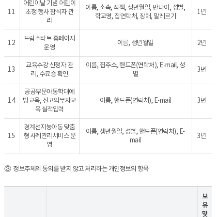
어린이날 기념 어린이
이름, 소속, 직책, 생년월일, 만나이, 성별,
11
초청 행사 참석자 관
1년
학교명, 집연락처, 장애, 알레르기
리
드림스타트 홈페이지
12
이름, 생년월일
2년
운영
교육수강 신청자 관
이름, 집주소, 핸드폰(연락처), E-mail, 성
13
3년
리, 수료증 확인
별
공공부문아동학대예
14
방교육, 신고의무자교
이름, 핸드폰(연락처), E-mail
3년
육 실적입력
경계선지능아동 맞춤
이름, 생년월일, 성별, 핸드폰(연락처), E-
15
형 사례관리서비스 운
3년
mail
영
③ 정보주체의 동의를 받지 않고 처리하는 개인정보의 항목
보
유
및