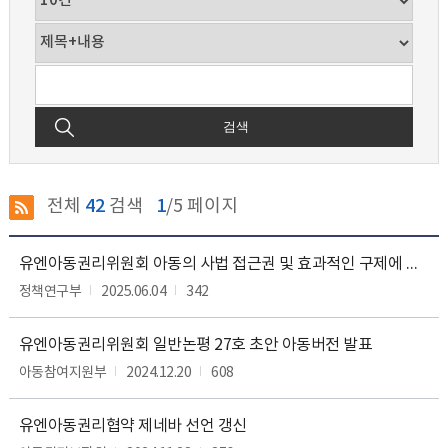
검색
전체
42
검색
1
/5 페이지
유
유엔아동권리위원회 아동의 사법 접근권 및 효과적인 구제에 대한 일반논평 27호 초안 번역본
엔
아
정책연구부
2025.06.04
342
동
권
유엔아동권리위원회 일반논평 27호 초안 아동버전 발표
리
협
아동참여지원부
2024.12.20
608
약
의
분
유엔아동권리협약 제네바 선언 갱신
야,