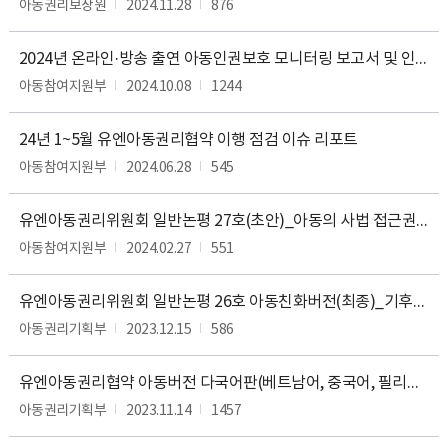
아동권리보장원
2024.11.28
876
기
능,
공
2024년 온라인·방송 출연 아동인권보호 모니터링 보고서 및 인포그래픽
표
아동참여지원부
2024.10.08
1244
목
록,
공
24년 1~5월 유엔아동권리협약 이행 점검 이슈 리포트
표
아동참여지원부
2024.06.28
545
항
목,
공
유엔아동권리위원회 일반논평 27호(초안)_아동의 사법 접근권 및 효과적인 구제책에 대한 권리
표
아동참여지원부
2024.02.27
551
주
기,
공
유엔아동권리위원회 일반논평 26호 아동친화버전(최종)_기후변화와 아동권리
표
아동권리기획부
2023.12.15
586
시
기,
공
유엔아동권리협약 아동버전 다국어판(베트남어, 중국어, 필리핀어, 캄보디아어, 일본어)
개
아동권리기획부
2023.11.14
1457
방
법,