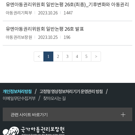
담
유엔아동권리위원회 일반논평 26호(최종)_기후변화와 아동권리
당
아동권리기획부
2023.10.26
1447
부
서,
연
유엔아동권리위원회 일반논평 26호 발표
락
아동권리보장원
2023.10.25
196
처
를
확
<
1
2
3
4
5
>
인
할
수
있
습
니
개인정보처리방침
고정형 영상정보처리기기 운영관리 방침
다.
이메일무단수집거부
찾아오시는 길
관련 사이트 바로가기