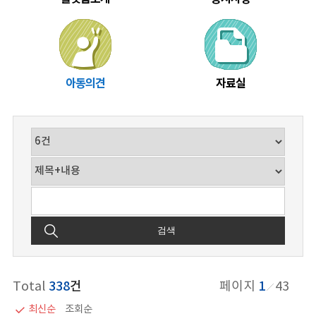
곳
은
만
18
세
아동의견
자료실
미
만
의
아
동
만
사
용
가
검색
능
합
니
다
Total
338
건
페이지
1
43
최신순
조회순