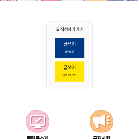
동
만
을
위
한
글 작성하러 가기
소
통
글쓰기
과
(문자인증)
참
여
글쓰기
플
(카카오로그인)
랫
폼
나,
할
말
있
어
요!
이
플랫폼소개
공지사항