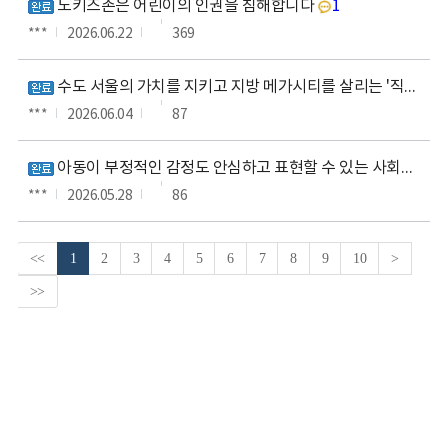
노키즈존은 어린이의 인권을 침해합니다
1
***
2026.06.22
369
수도 서울의 가치를 지키고 지방 메가시티를 살리는 '직할시' 명칭 부활 및 행정 서열 법제화 제안
***
2026.06.04
87
아동이 부정적인 감정도 안심하고 표현할 수 있는 사회적 환경 조성을 건의 드립니다
***
2026.05.28
86
<<
1
2
3
4
5
6
7
8
9
10
>
>>