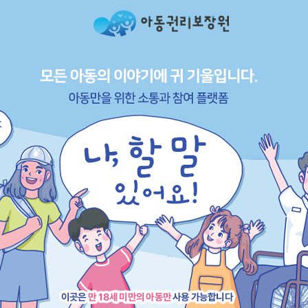
모
든
아
동
의
이
야
기
에
귀
기
울
입
니
다.
아