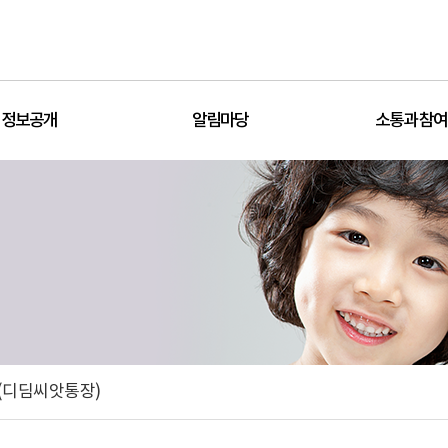
정보공개
알림마당
소통과 참여
(디딤씨앗통장)