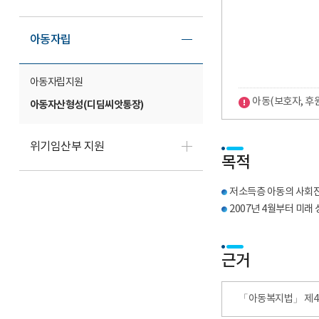
아동자립
아동자립지원
아동(보호자, 후원
아동자산형성(디딤씨앗통장)
위기임산부 지원
목적
저소득층 아동의 사회진
2007년 4월부터 미래 
근거
「아동복지법」 제42