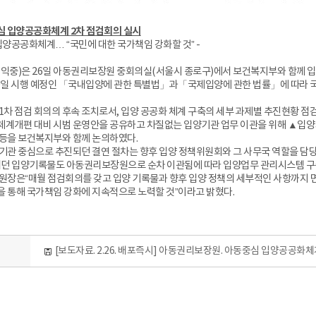
심 입양공공화체계
2차 점검회의 실시
는 입양공공화체계… “국민에 대한 국가책임 강화할 것” -
중)은 26일 아동권리보장원 중회의실(서울시 종로구)에서 보건복지부와 함께 
19일 시행 예정인 「국내입양에 관한 특별법」과「국제입양에 관한 법률」에 따라 
린 1차 점검 회의의 후속 조치로서, 입양 공공화 체계 구축의 세부 과제별 추진현황 점
개편 대비 시범 운영안을 공유하고 차질없는 입양기관 업무 이관을 위해 ▲입양기관
 등을 보건복지부와 함께 논의하였다.
양기관 중심으로 추진되던 결연 절차는 향후 입양 정책위원회와 그 사무국 역할을 
던 입양기록물도 아동권리보장원으로 순차 이관됨에 따라 입양업무 관리시스템 구축
장은“매월 점검회의를 갖고 입양 기록물과 향후 입양 정책의 세부적인 사항까지 면밀
을 통해 국가책임 강화에 지속적으로 노력할 것”이라고 밝혔다.
[보도자료. 2.26. 배포즉시] 아동권리보장원. 아동중심 입양공공화체