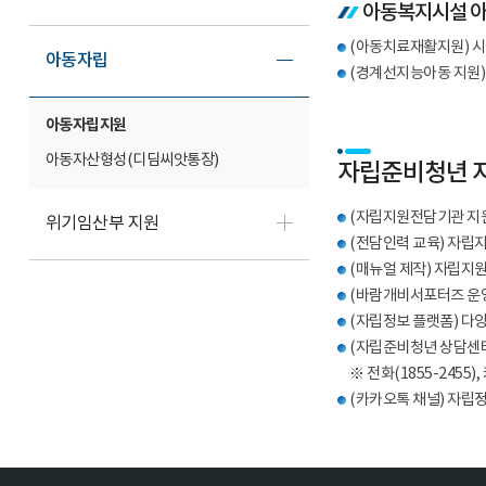
아동복지시설 아
(아동치료재활지원) 시
아동자립
(경계선지능아동 지원)
아동자립지원
아동자산형성(디딤씨앗통장)
자립준비청년 
(자립지원전담기관 지원
위기임산부 지원
(전담인력 교육) 자립
(매뉴얼 제작) 자립지원
(바람개비서포터즈 운영
(자립정보 플랫폼) 다
(자립준비청년 상담센터
※ 전화(1855-245
(카카오톡 채널) 자립정