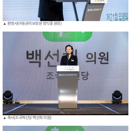
▲ 환영사(아동권리보장원 정익중 원장)
▲ 축사(조국혁신당 백선희 의원)