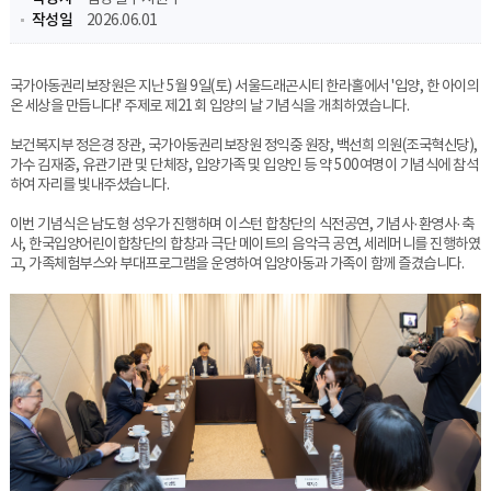
작성일
2026.06.01
국가아동권리보장원은 지난 5월 9일(토) 서울드래곤시티 한라홀에서 '입양, 한 아이의
온 세상을 만듭니다!' 주제로 제21회 입양의 날 기념식을 개최하였습니다.
보건복지부 정은경 장관, 국가아동권리보장원 정익중 원장
, 백선희 의원(
조국혁신당)
,
가수 김재중, 유관기관 및 단체장, 입양가족 및 입양인 등 약 500여명이 기념식에 참석
하여 자리를 빛내주셨습니다.
이번 기념식은 남도형 성우가 진행하며
이스턴 합창단의 식전공연, 기념사·환영사·축
사, 한국입양어린이합창단의 합창과 극단 메이트의 음악극 공연, 세레머니를 진행하였
고, 가족체험부스와 부대프로그램을 운영하여 입양아동과 가족이 함께 즐겼습니다.