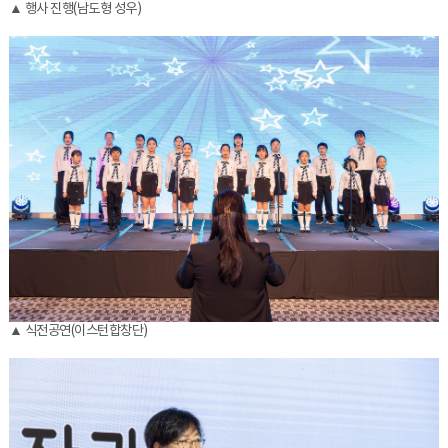
▲ 행사 진행(남도형 성우)
▲ 식전공연(이스턴합창단)