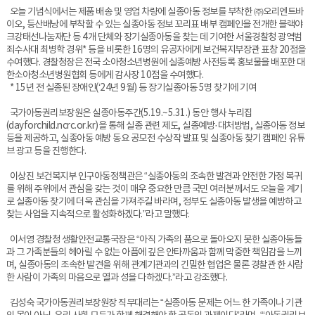
오늘 기념식에서는 제품 배송 및 영업 차량에 실종아동 정보를 부착한 ㈜오리엔트바
이오, 등산배낭에 부착할 수 있는 실종아동 정보 꼬리표 배부 캠페인을 전개한 블랙야
크강태선나눔재단 등 4개 단체와 장기실종아동을 찾는 데 기여한 서울경찰청 광역범
죄수사대 최병학 경위* 등을 비롯한 16명의 유공자에게 보건복지부장관 표창 20점을
수여했다. 경찰청장은 전국 소아청소년병원에 실종예방 사전등록 홍보물을 배포한 대
한소아청소년병원협회 등에게 감사장 10점을 수여했다.
* 15년 전 실종된 장애인(‘24년 9월) 등 장기실종아동 5명 찾기에 기여
국가아동권리보장원은 실종아동주간(5.19.~5.31.) 동안 행사 누리집
(dayforchild.ncrc.or.kr)을 통해 실종 관련 제도, 실종예방·대처방법, 실종아동 정보
등을 제공하고, 실종아동 예방 동요 공모전 수상작 발표 및 실종아동 찾기 캠페인 유튜
브 광고 등을 진행한다.
이상진 보건복지부 인구아동정책관은 “실종아동의 조속한 발견과 안전한 가정 복귀
를 위해 주위에서 관심을 갖는 것이 매우 중요한 만큼 국민 여러분께서도 오늘을 계기
로 실종아동 찾기에 더욱 관심을 가져주길 바라며, 정부도 실종아동 발생을 예방하고
찾는 사업을 지속적으로 활성화하겠다.”라고 말했다.
이서영 경찰청 생활안전교통국장은 “아직 가족의 품으로 돌아오지 못한 실종아동들
과 그 가족분들의 헤아릴 수 없는 아픔에 깊은 안타까움과 함께 막중한 책임감을 느끼
며, 실종아동의 조속한 발견을 위해 관계기관과의 긴밀한 협업은 물론 경찰관 한 사람
한 사람이 가족의 마음으로 열과 성을 다하겠다.”라고 강조했다.
김성숙 국가아동권리보장원장 직무대리는 “실종아동 문제는 어느 한 가족이나 기관