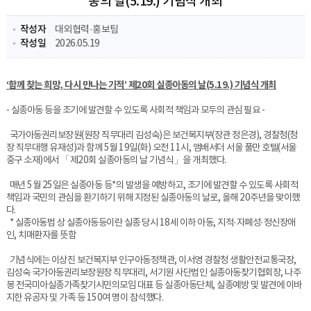
동의 날(5.19.) 기념식 개최
작성자
대외협력·홍보팀​
작성일
2026.05.19
‘함께 찾는 희망, 다시 만나는 기적’
제20회 실종아동의 날(5.19.) 기념식 개최
- 실종아동 등을 조기에 발견할 수 있도록 사회적 책임과 모두의 관심 필요 -
국가아동권리보장원(원장 직무대리 김성숙)은 보건복지부(장관 정은경), 경찰청(청
장 직무대행 유재성)과 함께 5월 19일(화) 오전 11시, 앰배서더 서울 풀만 호텔(서울
중구 소재)에서 「제20회 실종아동의 날 기념식」을 개최했다.
매년 5월 25일은 실종아동 등*의 발생을 예방하고, 조기에 발견할 수 있도록 사회적
책임과 국민의 관심을 환기하기 위해 지정된 실종아동의 날로, 올해 20주년을 맞이했
다.
* 실종아동법 상 실종아동등이란 실종 당시 18세 이하 아동, 지적·자폐성·정신장애
인, 치매환자를 뜻함
기념식에는 이상진 보건복지부 인구아동정책관, 이서영 경찰청 생활안전교통국장,
김성숙 국가아동권리보장원장 직무대리, 서기원 사단법인 실종아동찾기협회장, 나주
봉 전국미아실종가족찾기시민의모임 대표 등 실종아동단체, 실종예방 및 발견에 이바
지한 유공자 및 가족 등 150여 명이 참석했다.