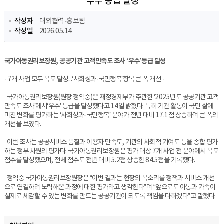
‘우수’등급 달성
작성자
대외협력·홍보팀​
작성일
2026.05.14
국가아동권리보장원, 공공기관 고객만족도 조사 ‘우수’등급 달성
- 7개 사업 모두 목표 달성...‘사회성과-국민행복’항목 큰 폭 개선 -
국가아동권리보장원(원장 정익중)은 재정경제부가 주관한 ‘2025년도 공공기관 고객
만족도 조사’에서‘우수’ 등급을 달성했다고 14일 밝혔다. 특히 기관 활동이 국민 삶에
미친 변화를 평가하는 ‘사회성과-국민행복’ 분야가 전년 대비 17.1점 상승하며 큰 폭의
개선을 보였다.
이번 조사는 공공서비스 품질과 이용자 만족도, 기관의 사회적 기여도 등을 종합 평가
하는 정부 차원의 평가다. 국가아동권리보장원은 평가 대상 7개 사업 전 분야에서 목표
점수를 달성했으며, 전체 점수도 전년 대비 5.2점 상승한 84.5점을 기록했다.
정익중 국가아동권리보장원장은 “이번 결과는 현장의 목소리를 정책과 서비스 개선
으로 연결하려 노력해온 과정에 대한 평가라고 생각한다”며 “앞으로도 아동과 가족이
실제로 체감할 수 있는 변화를 만드는 공공기관이 되도록 책임을 다하겠다”고 말했다.