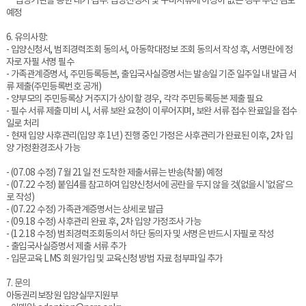
** 입양기관을 통한 대기 접수: 입양신청서 및 구비서류에 이상이 없는 경우 우선 검토
예정
6. 유의사항:
- 입양신청서, 범죄경력조회 동의서, 아동학대정보 조회 동의서 작성 후, 서명란에 정
자로 자필 서명 필수
- 가족관계증명서, 주민등록등본, 출입국사실증명서는 발송일 기준 일주일 내 발급 서
류 제출(주민등록번호 공개)
- 양부모의 주민등록상 거주지가 상이할 경우, 각각 주민등록등본 제출 필요
- 필수 서류 제출 미비 시, 서류 보완 요청이 이루어지며, 보완 서류 접수 완료일을 접수
일로 처리
- 현재 입양 사후관리(입양 후 1년) 진행 중인 가정은 사후관리가 완료된 이후, 2차 입
양 가정환경조사 가능
- (07.08 수정) 7월 21일 전 도착한 제출서류는 반송(착불) 예정
- (07.22 수정) 붙임4를 참고하여 입양신청서에 공란을 두지 않을 것(없을시 '없음'으
로 작성)
- (07.22 수정) 가족관계증명서는 상세로 발급
- (09.18 수정) 사후관리 완료 후, 2차 입양 가정조사 가능
- (12.18 수정) 범죄경력조회동의서 하단 동의자 및 서명은 반드시 자필로 작성
- 출입국사실증명서 제출 서류 추가
- 입문교육 LMS 회원가입 및 교육신청 방법 자료 첨부파일 추가
7. 문의
아동권리보장원 입양실무지원부