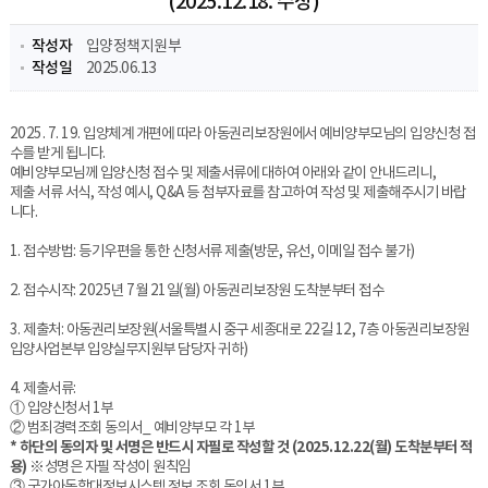
(2025.12.18. 수정)
작성자
입양정책지원부
작성일
2025.06.13
2025. 7. 19. 입양체계 개편에 따라 아동권리보장원에서 예비양부모님의 입양신청 접
수를 받게 됩니다.
예비양부모님께 입양신청 접수 및 제출서류에 대하여 아래와 같이 안내드리니,
제출 서류 서식, 작성 예시, Q&A 등 첨부자료를 참고하여 작성 및 제출해주시기 바랍
니다.
1. 접수방법: 등기우편을 통한 신청서류 제출(방문, 유선, 이메일 접수 불가)
2. 접수시작: 2025년 7월 21일(월) 아동권리보장원 도착분부터 접수
3. 제출처: 아동권리보장원(서울특별시 중구 세종대로 22길 12, 7층 아동권리보장원
입양사업본부 입양실무지원부 담당자 귀하)
4. 제출서류:
① 입양신청서 1부
② 범죄경력조회 동의서_ 예비양부모 각 1부
* 하단의 동의자 및 서명은 반드시 자필로 작성할 것 (2025.12.22(월) 도착분부터 적
용)
※성명은 자필 작성이 원칙임
③ 국가아동학대정보시스템 정보 조회 동의서 1부