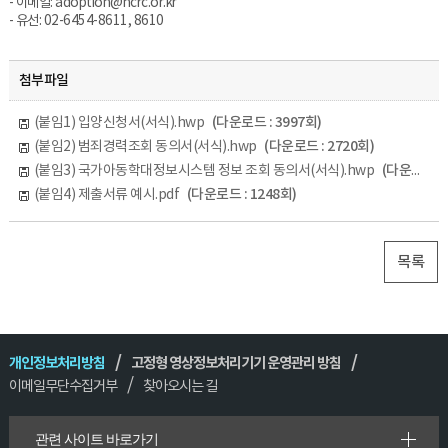
- 이메일: adoption@ncrc.or.kr
- 유선: 02-6454-8611, 8610
첨부파일
(다운로드 : 3997회)
(붙임1) 입양신청서(서식).hwp
(다운로드 : 2720회)
(붙임2) 범죄경력조회 동의서(서식).hwp
(다운로드 : 3112회)
(붙임3) 국가아동학대정보시스템 정보 조회 동의서(서식).hwp
(다운로드 : 1248회)
(붙임4) 제출서류 예시.pdf
(다운로드 : 459회)
(붙임5) 예비양부모 입양신청 서류 제출관련 Q&A.pdf
(다운로드 : 524회)
(붙임6) 입문교육 LMS 회원가입 및 교육신청 방법.pdf
목록
개인정보처리방침
고정형 영상정보처리기기 운영관리 방침
이메일무단수집거부
찾아오시는 길
관련 사이트 바로가기