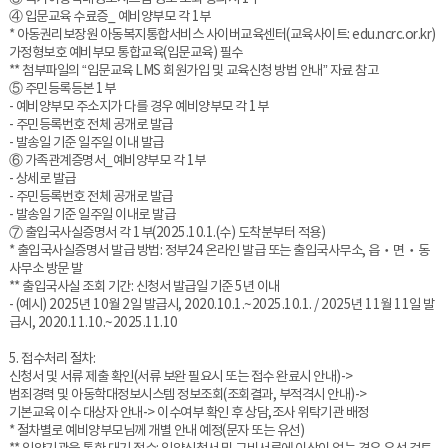
④ 입문교육 수료증_ 예비양부모 각 1부
* 아동권리보장원 아동복지통합서비스 사이버교육센터(교육사이트: edu.ncrc.or.kr)
가정형보호 예비부모 통합교육(입문교육) 필수
** 첨부파일의 “입문교육 LMS 회원가입 및 교육신청 방법 안내” 자료 참고
⑤ 주민등록등본 1부
- 예비양부모 주소지가 다를 경우 예비양부모 각 1부
- 주민등록번호 전체 공개로 발급
- 발송일 기준 일주일 이내 발급
⑥ 가족관계증명서_예비양부모 각 1부
- 상세로 발급
- 주민등록번호 전체 공개로 발급
- 발송일 기준 일주일 이내로 발급
⑦ 출입국사실증명서 각 1부(2025.10.1.(수) 도착분부터 적용)
* 출입국사실증명서 발급 방법: 정부24 온라인 발급 또는 출입국사무소, 읍‧면‧동
사무소 방문 발
*
* 출입국사실 조회 기간: 신청서 발급일 기준 5년 이내
- (예시) 20
25년 10월 2일 발급시, 2020.10.1.~2025.10.1. /
2025년 11월 11일 발
급시, 2020.11.10.~2025.11.10
5. 접수처리 절차:
신청서 및 서류 제출 확인(서류 보완 필요시 또는 접수 완료시 안내)->
범죄경력 및 아동학대정보시스템 정보조회(조회결과, 부적격시 안내)->
기본교육 이수 대상자 안내-> 이수여부 확인 후 상담,조사 위탁기관 배정
* 절차별로 예비양부모님께 개별 안내 예정(문자 또는 유선)